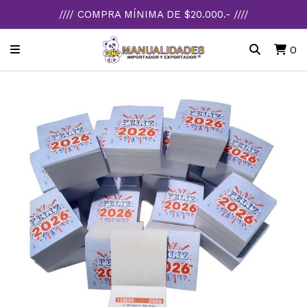
//// COMPRA MÍNIMA DE $20.000.- ////
0