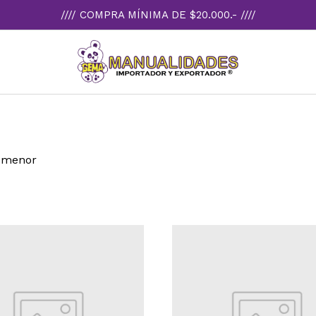
//// COMPRA MÍNIMA DE $20.000.- ////
 menor