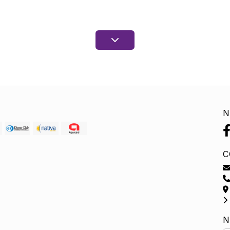
N
C
N