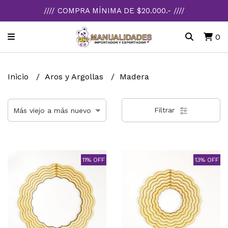
//// COMPRA MÍNIMA DE $20.000.- ////
0
Inicio
Aros y Argollas
Madera
Filtrar
11% OFF
13% OFF