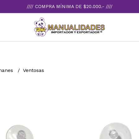
//// COMPRA MÍNIMA DE $20.000.- ////
Imanes
Ventosas