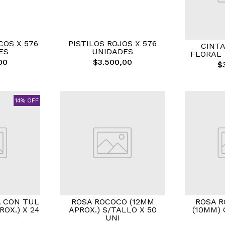
COS X 576
PISTILOS ROJOS X 576
CINT
ES
UNIDADES
FLORAL 
00
$3.500,00
$
14% OFF
A CON TUL
ROSA ROCOCO (12MM
ROSA R
ROX.) X 24
APROX.) S/TALLO X 50
(10MM) 
UNI