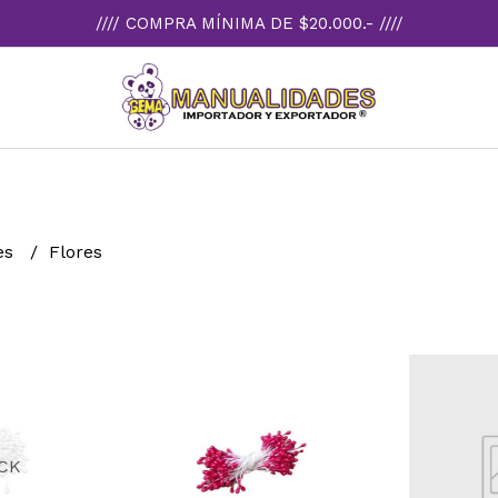
//// COMPRA MÍNIMA DE $20.000.- ////
res
Flores
CK