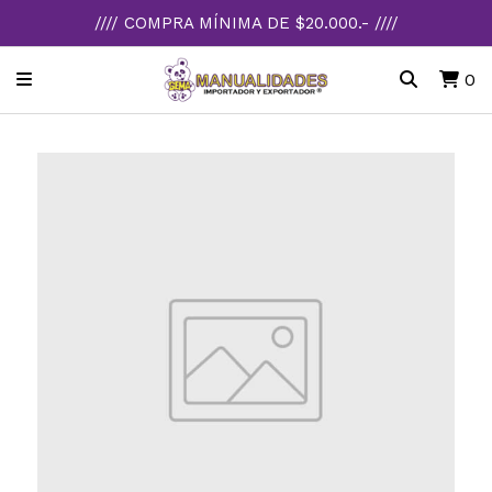
//// COMPRA MÍNIMA DE $20.000.- ////
0