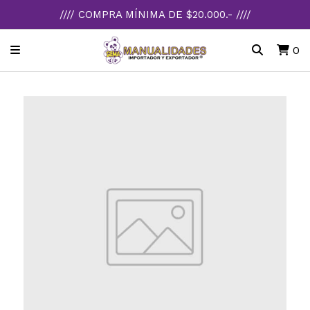
//// COMPRA MÍNIMA DE $20.000.- ////
0