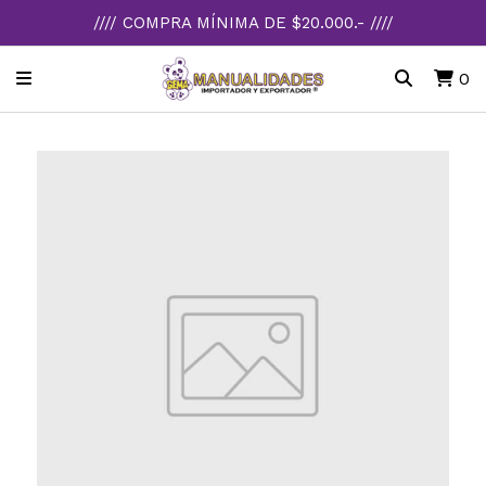
//// COMPRA MÍNIMA DE $20.000.- ////
0