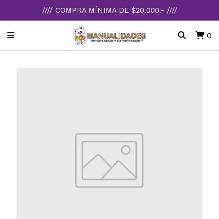
//// COMPRA MÍNIMA DE $20.000.- ////
0