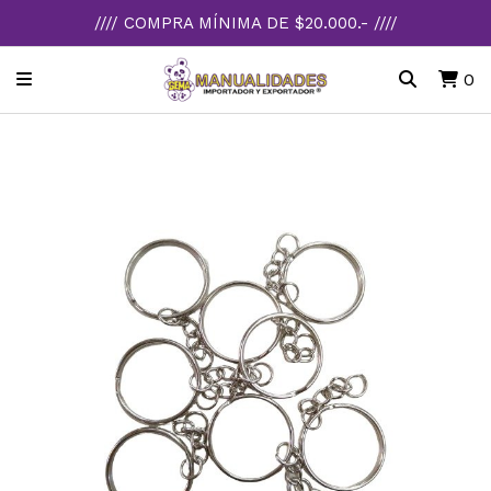
//// COMPRA MÍNIMA DE $20.000.- ////
0