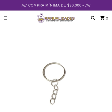
//// COMPRA MÍNIMA DE $20.000.- ////
0