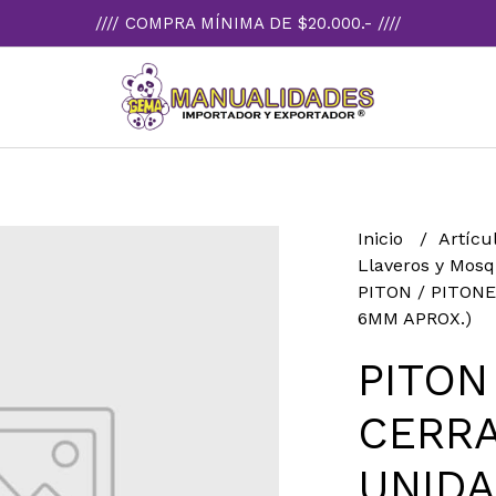
//// COMPRA MÍNIMA DE $20.000.- ////
Inicio
Artícu
Llaveros y Mos
PITON / PITON
6MM APROX.)
PITON
CERRA
UNIDA