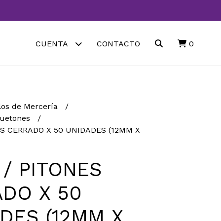
CUENTA
CONTACTO
0
los de Mercería
quetones
ES CERRADO X 50 UNIDADES (12MM X
 / PITONES
DO X 50
DES (12MM X