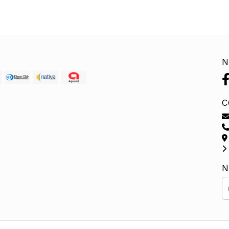
N
C
N