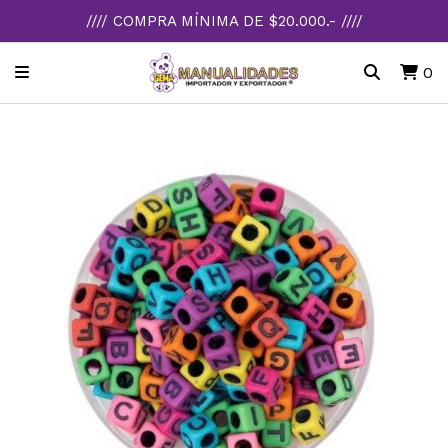
//// COMPRA MÍNIMA DE $20.000.- ////
0