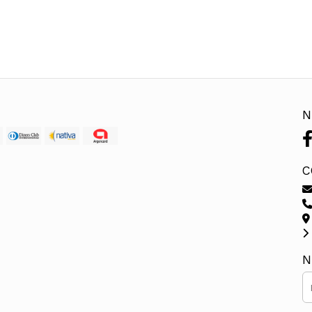
N
C
N