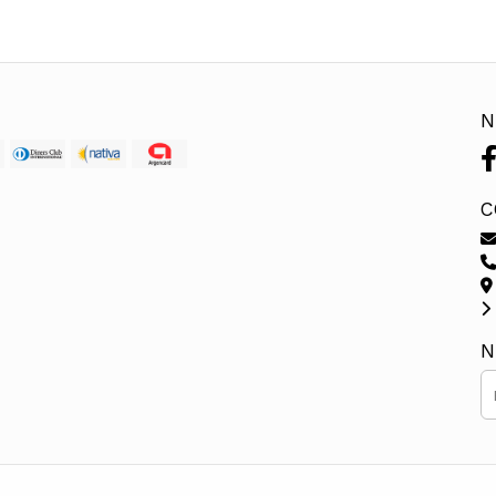
N
C
N