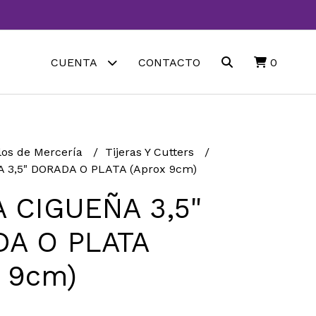
CUENTA
CONTACTO
0
los de Mercería
Tijeras Y Cutters
 3,5" DORADA O PLATA (Aprox 9cm)
A CIGUEÑA 3,5"
A O PLATA
x 9cm)
0