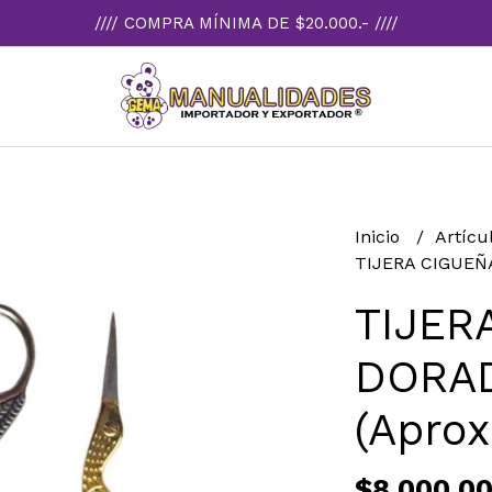
//// COMPRA MÍNIMA DE $20.000.- ////
Inicio
Artícu
TIJERA CIGUEÑA
TIJER
DORAD
(Apro
$8.000,0