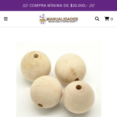
//// COMPRA MÍNIMA DE $20.000.- ////
0