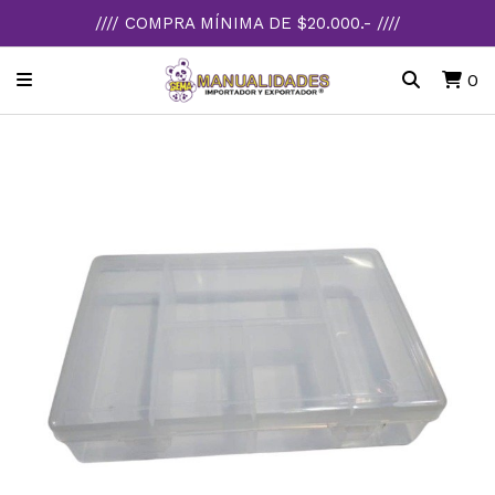
//// COMPRA MÍNIMA DE $20.000.- ////
0