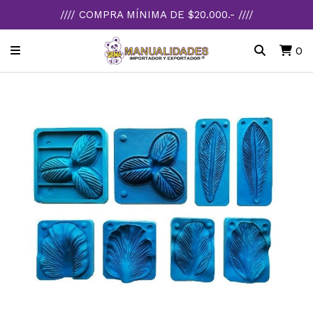
//// COMPRA MÍNIMA DE $20.000.- ////
0