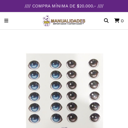
//// COMPRA MÍNIMA DE $20.000.- ////
0