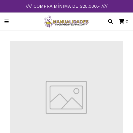
//// COMPRA MÍNIMA DE $20.000.- ////
0