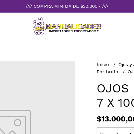
//// COMPRA MÍNIMA DE $20.000.- ////
Inicio
Ojos y
Por bulto
OJ
OJOS 
7 X 10
$13.000,0