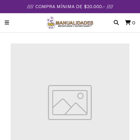
//// COMPRA MÍNIMA DE $20.000.- ////
0