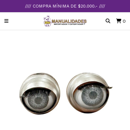
//// COMPRA MÍNIMA DE $20.000.- ////
0