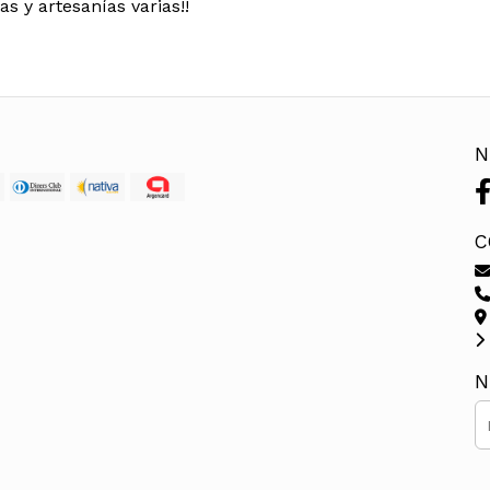
s y artesanías varias!!
N
C
N