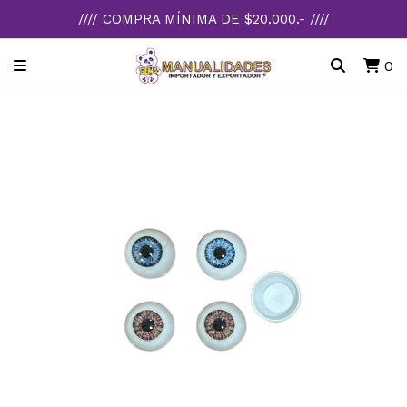
//// COMPRA MÍNIMA DE $20.000.- ////
0