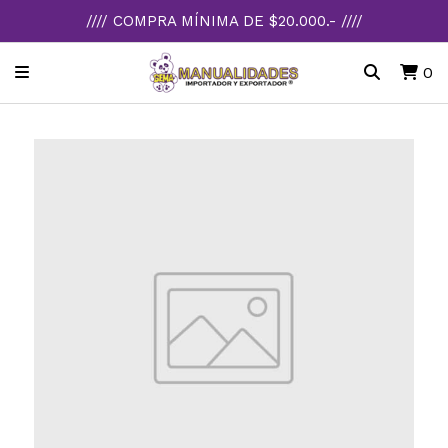
//// COMPRA MÍNIMA DE $20.000.- ////
0