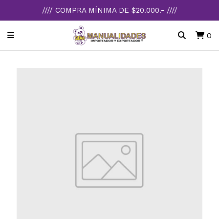
//// COMPRA MÍNIMA DE $20.000.- ////
0