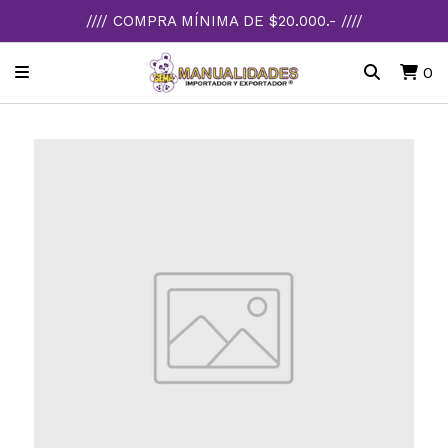
//// COMPRA MÍNIMA DE $20.000.- ////
0