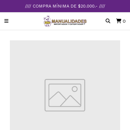
//// COMPRA MÍNIMA DE $20.000.- ////
0