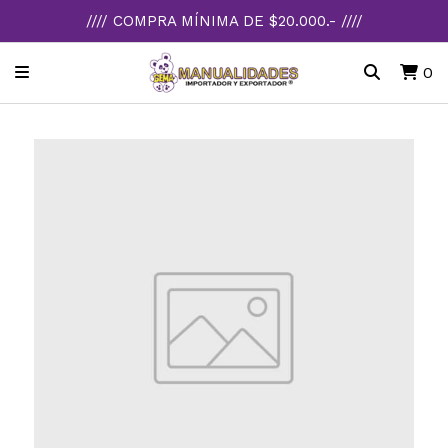
//// COMPRA MÍNIMA DE $20.000.- ////
0