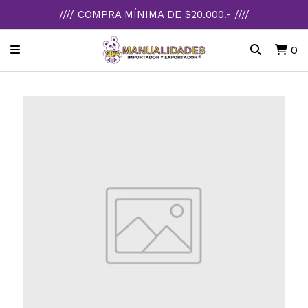
//// COMPRA MÍNIMA DE $20.000.- ////
0